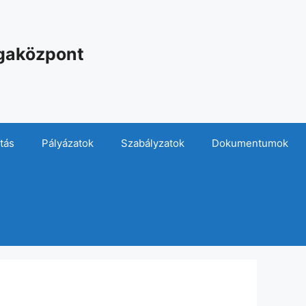
sgaközpont
tás
Pályázatok
Szabályzatok
Dokumentumok