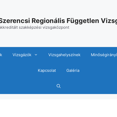
Szerencsi Regionális Független Viz
akkreditált szakképzési vizsgaközpont
ők
Vizsgázók
Vizsgahelyszínek
Minőségirányí
Kapcsolat
Galéria