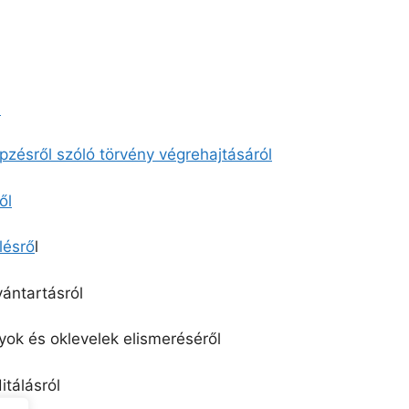
l
épzésről szóló törvény végrehajtásáról
ől
lésrő
l
vántartásról
nyok és oklevelek elismeréséről
itálásról