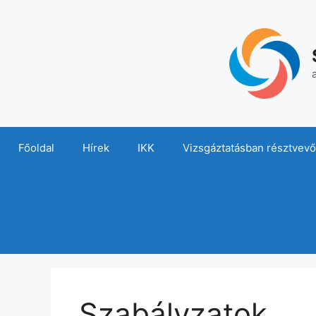
Kilépés
a
tartalomba
Főoldal
Hírek
IKK
Vizsgáztatásban résztvev
Szabályzatok